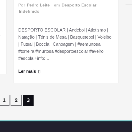
Por
Pedro Leite
em
Desporto Escolar
,
Indefinido
DESPORTO ESCOLAR | Andebol | Atletismo |
-
Natação | Ténis de Mesa | Basquetebol | Voleibol
o
| Futsal | Boccia | Canoagem | #aemurtosa
#torreira #murtosa #desportoescolar #aveiro
#escola +info:…
Ler mais
1
2
3