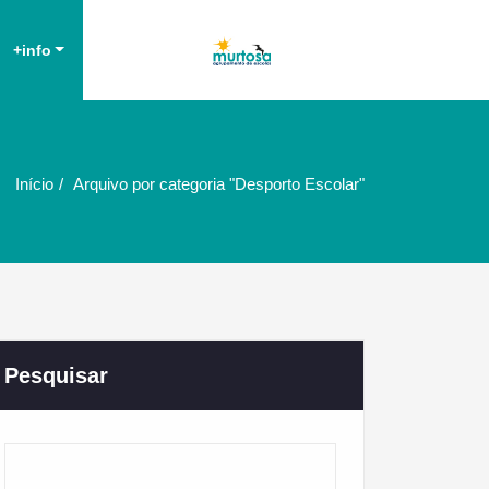
Agrupamento de Escolas da
AE Murtosa
+info
Murtosa
Início
Arquivo por categoria "Desporto Escolar"
Pesquisar