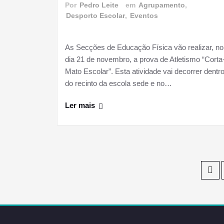
Por
Pedro Leite
em
Agrupamento
,
Desporto Escolar
,
Eventos
As Secções de Educação Física vão realizar, no
dia 21 de novembro, a prova de Atletismo “Corta
Mato Escolar”. Esta atividade vai decorrer dentr
do recinto da escola sede e no…
Ler mais
Paginação
dos
conteúdos