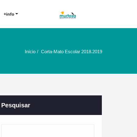
Agrupamento de Escolas da
AE Murtosa
+info
Murtosa
Início
Corta-Mato Escolar 2018.2019
Pesquisar