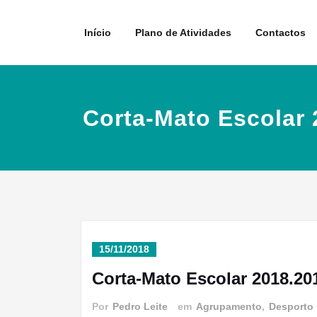
Skip
to
Início
Plano de Atividades
Contactos
content
Corta-Mato Escolar 
15/11/2018
Corta-Mato Escolar 2018.20
Por
Pedro Leite
em
Agrupamento
,
Desporto 