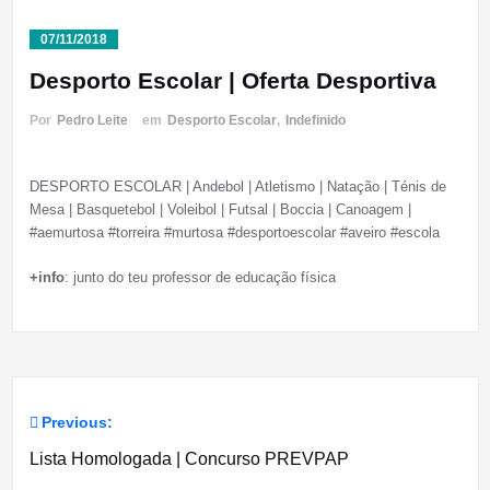
07/11/2018
Desporto Escolar | Oferta Desportiva
Por
Pedro Leite
em
Desporto Escolar
,
Indefinido
DESPORTO ESCOLAR | Andebol | Atletismo | Natação | Ténis de
Mesa | Basquetebol | Voleibol | Futsal | Boccia | Canoagem |
#aemurtosa #torreira #murtosa #desportoescolar #aveiro #escola
+info
: junto do teu professor de educação física
Previous:
Navegação
Lista Homologada | Concurso PREVPAP
de