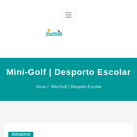
Skip
to
content
Agrupamento de Escolas da Murtosa
AE Murtosa
Mini-Golf | Desporto Escolar
Início
Mini-Golf | Desporto Escolar
30/04/2019