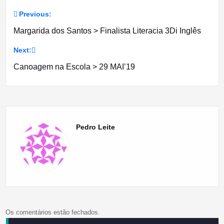
Previous:
Navegação
Margarida dos Santos > Finalista Literacia 3Di Inglês
de
Next:
artigos
Canoagem na Escola > 29 MAI’19
Pedro Leite
Os comentários estão fechados.