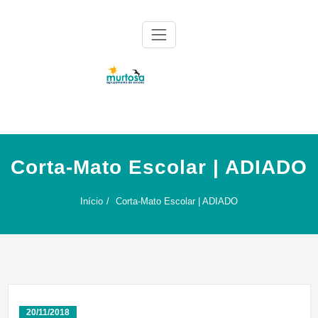
Skip
to
content
Agrupamento de Escolas da Murtosa
AE Murtosa
Corta-Mato Escolar | ADIADO
Início
Corta-Mato Escolar | ADIADO
20/11/2018