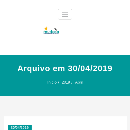
Skip
to
content
Agrupamento de Escolas da Murtosa
AE Murtosa
Arquivo em 30/04/2019
Início
2019
Abril
30/04/2019