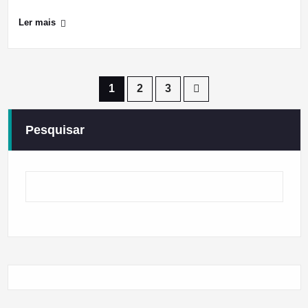
Ler mais
Paginação
1
2
3
dos
Pesquisar
conteúdos