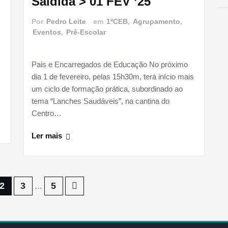
Saldida > 01 FEV ’25
Por
Pedro Leite
em
1ºCEB
,
Agrupamento
,
Eventos
,
Pré-Escolar
Pais e Encarregados de Educação No próximo
dia 1 de fevereiro, pelas 15h30m, terá início mais
um ciclo de formação prática, subordinado ao
tema “Lanches Saudáveis”, na cantina do
Centro…
Ler mais
2
3
5
…