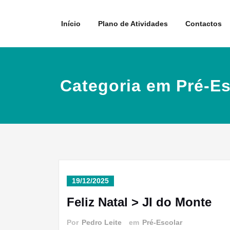
Skip
to
Início
Plano de Atividades
Contactos
content
Categoria em Pré-Es
19/12/2025
Feliz Natal > JI do Monte
Por
Pedro Leite
em
Pré-Escolar