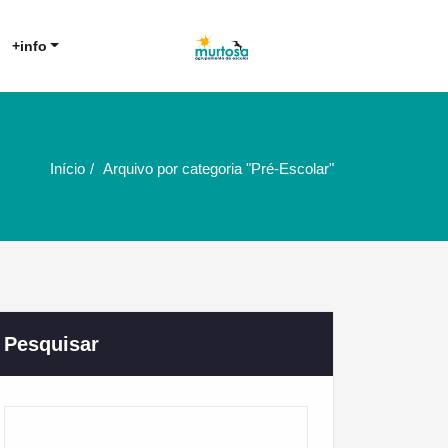
Agrupamento de Escolas da
AE Murtosa
+info
Murtosa
Início
Arquivo por categoria "Pré-Escolar"
Pesquisar