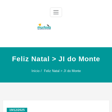
Skip
to
content
Agrupamento de Escolas da Murtosa
AE Murtosa
Feliz Natal > JI do Monte
Início
Feliz Natal > JI do Monte
19/12/2025