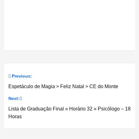
Previous:
Navegação
Espetáculo de Magia > Feliz Natal > CE do Monte
de
Next:
artigos
Lista de Graduação Final » Horário 32 » Psicólogo – 18
Horas