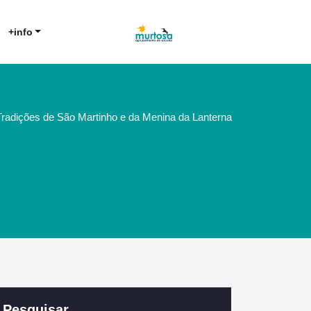
Agrupamento de Escolas da
AE Murtosa
+info
Murtosa
Tradições de São Martinho e da Menina da Lanterna
Pesquisar