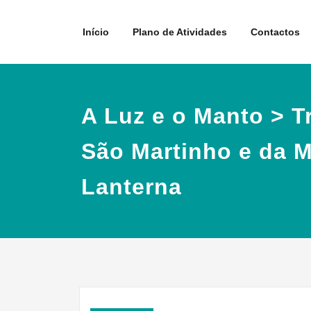
Skip
to
Início
Plano de Atividades
Contactos
content
A Luz e o Manto > T
São Martinho e da 
Lanterna