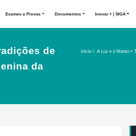
Exames e Provas
Documentos
Inovar + | SIGA
radições de
Início
A Luz e o Manto > 
Menina da