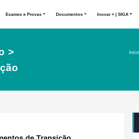
Exames e Provas
Documentos
Inovar + | SIGA
o >
Iníci
ição
mentos de Transição