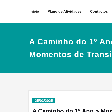
Skip
to
Início
Plano de Atividades
Contactos
content
A Caminho do 1º An
Momentos de Trans
25/03/2025
A Caminho do 1º Ano > Mo