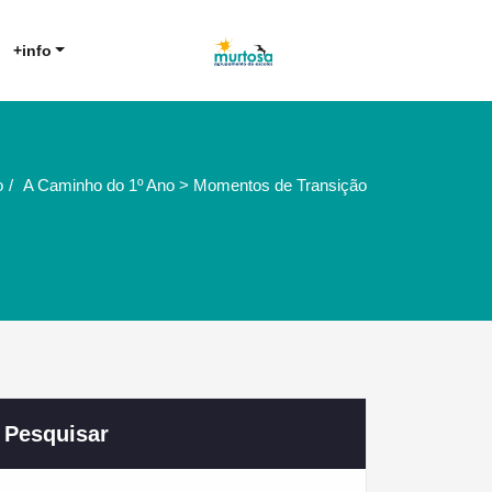
Agrupamento de Escolas da
AE Murtosa
+info
Murtosa
o
A Caminho do 1º Ano > Momentos de Transição
Pesquisar