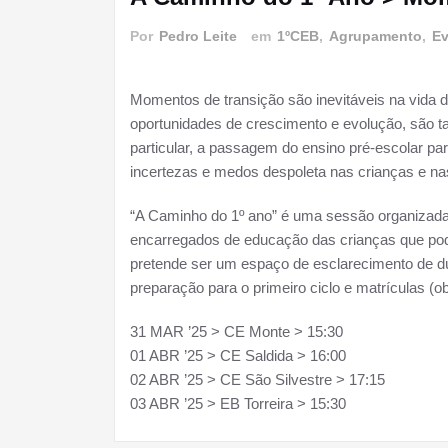
Por
Pedro Leite
em
1ºCEB
,
Agrupamento
,
Ev
Momentos de transição são inevitáveis na vida 
oportunidades de crescimento e evolução, são
particular, a passagem do ensino pré-escolar pa
incertezas e medos despoleta nas crianças e nas
“A Caminho do 1º ano” é uma sessão organizada 
encarregados de educação das crianças que poder
pretende ser um espaço de esclarecimento de d
preparação para o primeiro ciclo e matrículas (ob
31 MAR ’25 > CE Monte > 15:30
01 ABR ’25 > CE Saldida > 16:00
02 ABR ’25 > CE São Silvestre > 17:15
03 ABR ’25 > EB Torreira > 15:30