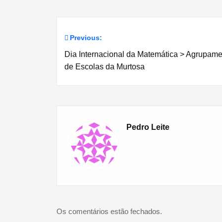
Previous:
Navegação
Dia Internacional da Matemática > Agrupam
de
de Escolas da Murtosa
artigos
Pedro Leite
Os comentários estão fechados.