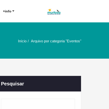
Agrupamento de Escolas da
AE Murtosa
+info
Murtosa
Início
Arquivo por categoria "Eventos"
Pesquisar