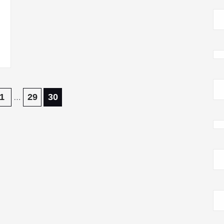
1
29
30
…