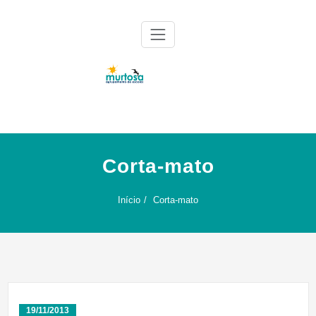
Skip
to
content
Agrupamento de Escolas da Murtosa
AE Murtosa
Corta-mato
Início
Corta-mato
19/11/2013