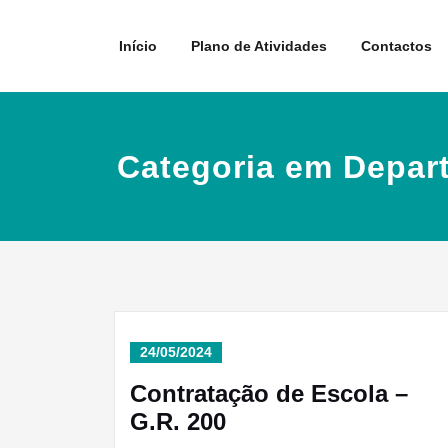
Skip
to
Início
Plano de Atividades
Contactos
content
Categoria em Depar
24/05/2024
Contratação de Escola –
G.R. 200