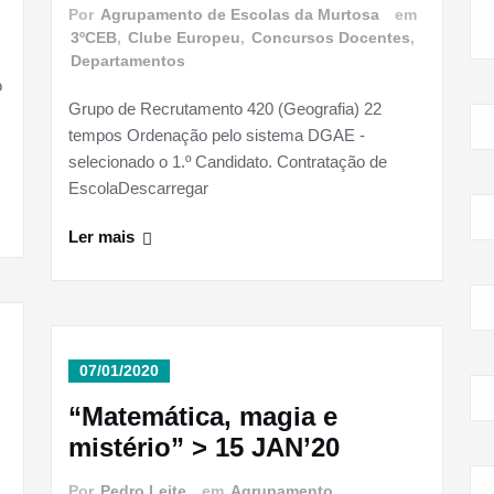
m
Por
Agrupamento de Escolas da Murtosa
em
3ºCEB
,
Clube Europeu
,
Concursos Docentes
,
Departamentos
o
Grupo de Recrutamento 420 (Geografia) 22
tempos Ordenação pelo sistema DGAE -
selecionado o 1.º Candidato. Contratação de
EscolaDescarregar
Ler mais
07/01/2020
“Matemática, magia e
m
mistério” > 15 JAN’20
Por
Pedro Leite
em
Agrupamento
,