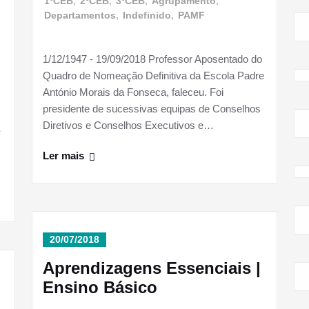
1ºCEB
,
2ºCEB
,
3ºCEB
,
Agrupamento
,
Departamentos
,
Indefinido
,
PAMF
m
1/12/1947 - 19/09/2018 Professor Aposentado do
Quadro de Nomeação Definitiva da Escola Padre
António Morais da Fonseca, faleceu. Foi
presidente de sucessivas equipas de Conselhos
Diretivos e Conselhos Executivos e…
-
Ler mais
20/07/2018
Aprendizagens Essenciais |
Ensino Básico