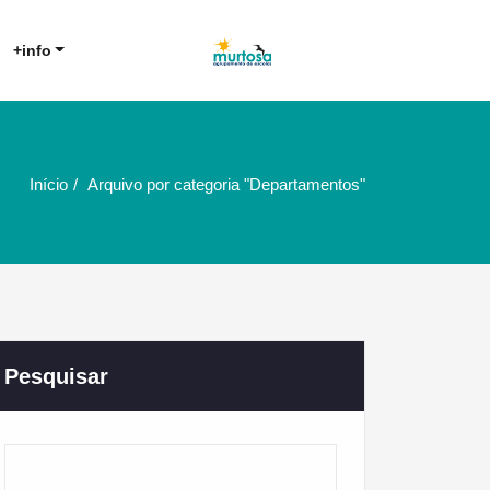
Agrupamento de Escolas da
AE Murtosa
+info
Murtosa
Início
Arquivo por categoria "Departamentos"
Pesquisar