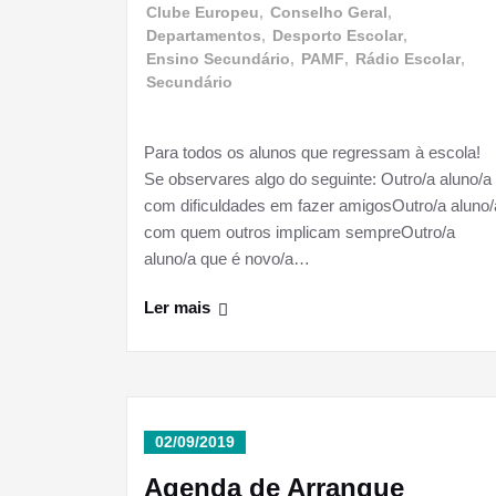
Clube Europeu
,
Conselho Geral
,
Departamentos
,
Desporto Escolar
,
Ensino Secundário
,
PAMF
,
Rádio Escolar
,
Secundário
Para todos os alunos que regressam à escola!
Se observares algo do seguinte: Outro/a aluno/a
com dificuldades em fazer amigosOutro/a aluno/
com quem outros implicam sempreOutro/a
aluno/a que é novo/a…
Ler mais
02/09/2019
Agenda de Arranque