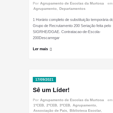
Por
Agrupamento de Escolas da Murtosa
e
Agrupamento
,
Departamentos
1 Horário completo de substituição temporária d
Grupo de Recrutamento 200 Seriação feita pelo
SIGRHE/DGAE. Contratacao-de-Escola-
200Descarregar
Ler mais
17/09/2021
Sê um Líder!
Por
Agrupamento de Escolas da Murtosa
e
1ºCEB
,
2ºCEB
,
3ºCEB
,
Agrupamento
,
Associação de Pais
,
Biblioteca Escolar
,