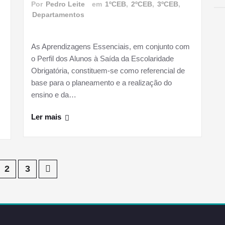
Por
Pedro Leite
em
1ºCEB
,
2ºCEB
,
3ºCEB
,
Departamentos
m
As Aprendizagens Essenciais, em conjunto com
o Perfil dos Alunos à Saída da Escolaridade
Obrigatória, constituem-se como referencial de
base para o planeamento e a realização do
ensino e da…
Ler mais
2
3