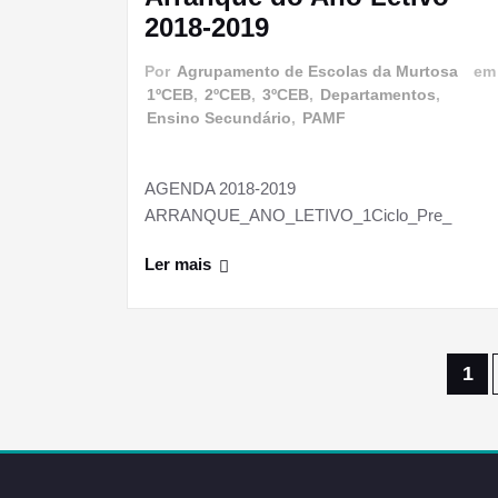
2018-2019
Por
Agrupamento de Escolas da Murtosa
e
1ºCEB
,
2ºCEB
,
3ºCEB
,
Departamentos
,
Ensino Secundário
,
PAMF
AGENDA 2018-2019
ARRANQUE_ANO_LETIVO_1Ciclo_Pre_
Ler mais
Paginação
1
dos
conteúdos