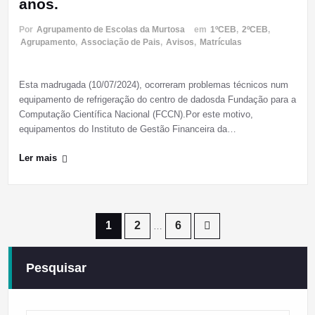
anos.
Por
Agrupamento de Escolas da Murtosa
em
1ºCEB
,
2ºCEB
,
Agrupamento
,
Associação de Pais
,
Avisos
,
Matrículas
Esta madrugada (10/07/2024), ocorreram problemas técnicos num
equipamento de refrigeração do centro de dadosda Fundação para a
Computação Científica Nacional (FCCN).Por este motivo,
equipamentos do Instituto de Gestão Financeira da…
Ler mais
Paginação
1
2
6
…
dos
Pesquisar
conteúdos