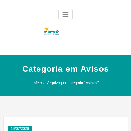
Skip
to
content
Agrupamento de Escolas da Murtosa
AE Murtosa
Categoria em Avisos
Início
Arquivo por categoria "Avisos"
14/07/2026