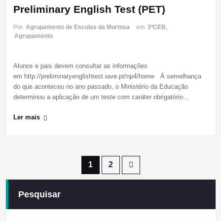
Preliminary English Test (PET)
Por
Agrupamento de Escolas da Murtosa
em
3ºCEB
,
Agrupamento
Alunos e pais devem consultar as informações
em http://preliminaryenglishtest.iave.pt/np4/home À semelhança
do que aconteceu no ano passado, o Ministério da Educação
determinou a aplicação de um teste com caráter obrigatório…
Ler mais
Paginação
1
2
dos
Pesquisar
conteúdos