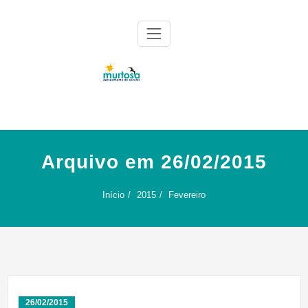
Skip
to
content
Agrupamento de Escolas da Murtosa
AE Murtosa
Arquivo em 26/02/2015
Início
2015
Fevereiro
26/02/2015