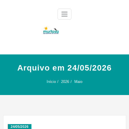
Skip
to
content
Agrupamento de Escolas da Murtosa
AE Murtosa
Arquivo em 24/05/2026
Início
2026
Maio
24/05/2026