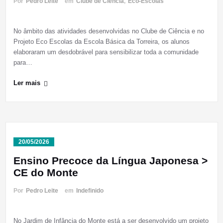
Por
Pedro Leite
em
Clube de Ciência
,
Eco-Escolas
No âmbito das atividades desenvolvidas no Clube de Ciência e no
Projeto Eco Escolas da Escola Básica da Torreira, os alunos
elaboraram um desdobrável para sensibilizar toda a comunidade
para…
Ler mais
20/05/2026
Ensino Precoce da Língua Japonesa >
CE do Monte
Por
Pedro Leite
em
Indefinido
No Jardim de Infância do Monte está a ser desenvolvido um projeto