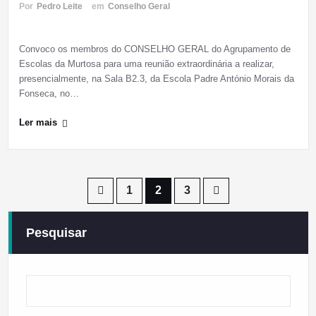
Por
Pedro Leite
em
Conselho Geral
Convoco os membros do CONSELHO GERAL do Agrupamento de
Escolas da Murtosa para uma reunião extraordinária a realizar,
presencialmente, na Sala B2.3, da Escola Padre António Morais da
Fonseca, no…
Ler mais
Paginação
1
2
3
dos
Pesquisar
conteúdos