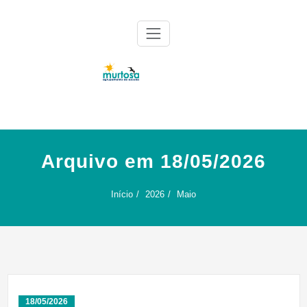
Skip
to
content
Agrupamento de Escolas da Murtosa
AE Murtosa
Arquivo em 18/05/2026
Início
2026
Maio
18/05/2026