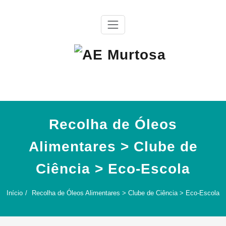
Skip
to
content
Agrupamento de Escolas da Murtosa
AE Murtosa
Recolha de Óleos
Alimentares > Clube de
Ciência > Eco-Escola
Início
Recolha de Óleos Alimentares > Clube de Ciência > Eco-Escola