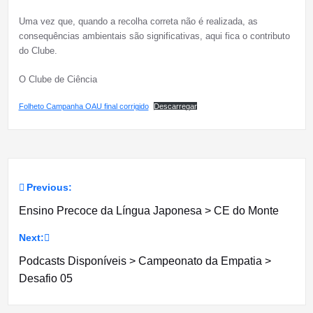
Uma vez que, quando a recolha correta não é realizada, as
consequências ambientais são significativas, aqui fica o contributo
do Clube.
O Clube de Ciência
Folheto Campanha OAU final corrigido
Descarregar
Previous:
Navegação
Ensino Precoce da Língua Japonesa > CE do Monte
de
Next:
artigos
Podcasts Disponíveis > Campeonato da Empatia >
Desafio 05