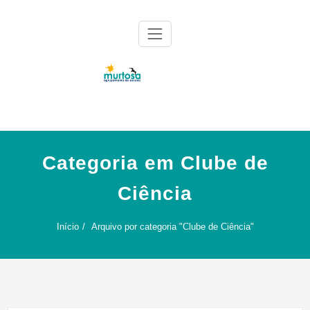
Skip
to
content
Agrupamento de Escolas da Murtosa
AE Murtosa
Categoria em Clube de
Ciência
Início
Arquivo por categoria "Clube de Ciência"