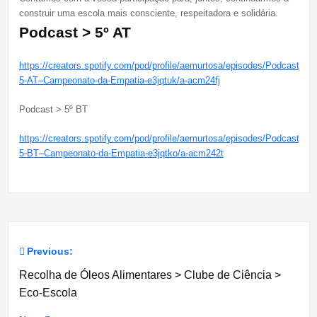
construir uma escola mais consciente, respeitadora e solidária.
Podcast > 5º AT
https://creators.spotify.com/pod/profile/aemurtosa/episodes/Podcast-
5-AT–Campeonato-da-Empatia-e3jqtuk/a-acm24fj
Podcast > 5º BT
https://creators.spotify.com/pod/profile/aemurtosa/episodes/Podcast-
5-BT–Campeonato-da-Empatia-e3jqtko/a-acm242t
Previous:
Navegação
Recolha de Óleos Alimentares > Clube de Ciência >
de
Eco-Escola