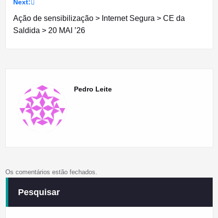
artigos
Next:
Ação de sensibilização > Internet Segura > CE da
Saldida > 20 MAI ’26
Pedro Leite
Os comentários estão fechados.
Pesquisar