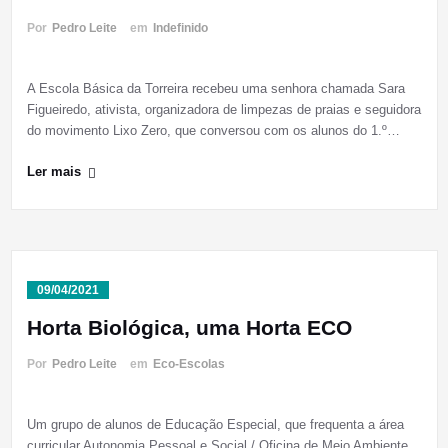
Por
Pedro Leite
em
Indefinido
A Escola Básica da Torreira recebeu uma senhora chamada Sara
Figueiredo, ativista, organizadora de limpezas de praias e seguidora
do movimento Lixo Zero, que conversou com os alunos do 1.º…
Ler mais
09/04/2021
Horta Biológica, uma Horta ECO
Por
Pedro Leite
em
Eco-Escolas
Um grupo de alunos de Educação Especial, que frequenta a área
curricular Autonomia Pessoal e Social / Oficina de Meio Ambiente