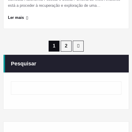
está a proceder à recuperação e exploração de uma…
Ler mais
Paginação
1
2
dos
Pesquisar
conteúdos