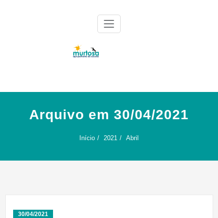
Skip
to
content
Agrupamento de Escolas da Murtosa
AE Murtosa
Arquivo em 30/04/2021
Início
2021
Abril
30/04/2021