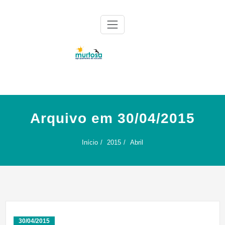
Skip
to
content
Agrupamento de Escolas da Murtosa
AE Murtosa
Arquivo em 30/04/2015
Início
2015
Abril
30/04/2015