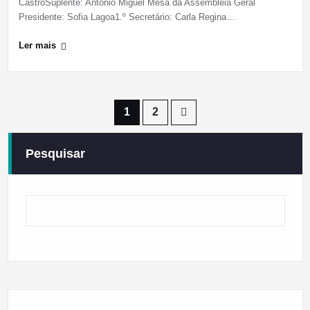
CastroSuplente: António Miguel Mesa da Assembleia Geral
Presidente: Sofia Lagoa1.º Secretário: Carla Regina…
Ler mais
Paginação
1
2
dos
Pesquisar
conteúdos