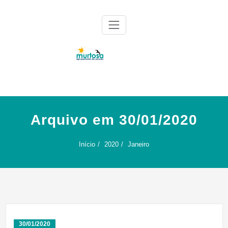
Skip
to
content
Agrupamento de Escolas da Murtosa
AE Murtosa
Arquivo em 30/01/2020
Início
2020
Janeiro
30/01/2020