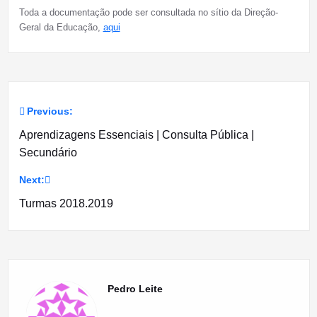
Toda a documentação pode ser consultada no sítio da Direção-
Geral da Educação,
aqui
Previous:
Navegação
Aprendizagens Essenciais | Consulta Pública |
de
Secundário
artigos
Next:
Turmas 2018.2019
Pedro Leite