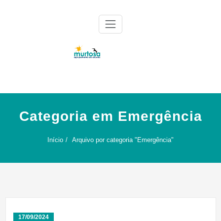
Skip
to
content
Agrupamento de Escolas da Murtosa
AE Murtosa
Categoria em Emergência
Início
Arquivo por categoria "Emergência"
17/09/2024