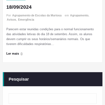
18/09/2024
Por
Agrupamento de Escolas da Murtosa
em
Agrupamento
,
Avisos
,
Emergência
Parecem estar reunidas condições para o normal funcionamento
das atividades letivas do dia 18 de setembro. Assim, os alunos
devem cumprir os seus horários/semanários normais. Os que
tiverem dificuldades respiratórias…
Ler mais
Pesquisar