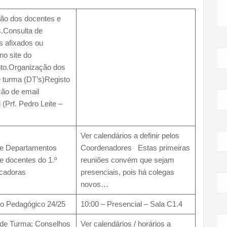
ão dos docentes e
.Consulta de
 afixados ou
no site do
to.Organização dos
e turma (DT’s)Registo
ção de email
l (Prf. Pedro Leite –
)
Ver calendários a definir pelos
de Departamentos
Coordenadores Estas primeiras
e docentes do 1.º
reuniões convém que sejam
cadoras
presenciais, pois há colegas
novos…
ho Pedagógico 24/25
10:00 – Presencial – Sala C1.4
de Turma; Conselhos
Ver calendários / horários a