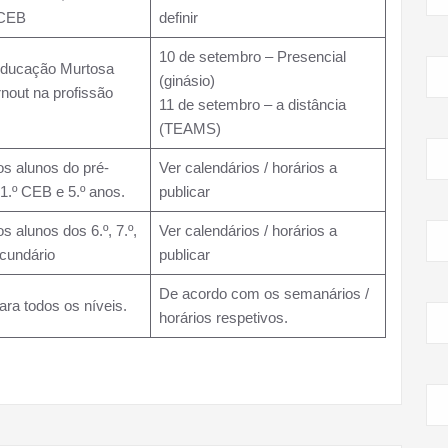
º CEB
definir
10 de setembro – Presencial
Educação Murtosa
(ginásio)
nout na profissão
11 de setembro – a distância
(TEAMS)
s alunos do pré-
Ver calendários / horários a
 1.º CEB e 5.º anos.
publicar
 alunos dos 6.º, 7.º,
Ver calendários / horários a
secundário
publicar
De acordo com os semanários /
para todos os níveis.
horários respetivos.