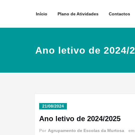
Skip
to
Início
Plano de Atividades
Contactos
content
Ano letivo de 2024/
21/08/2024
Ano letivo de 2024/2025
Por
Agrupamento de Escolas da Murtosa
e