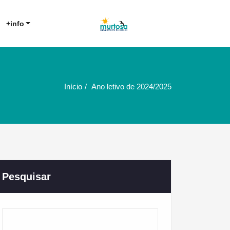
Agrupamento de Escolas da
AE Murtosa
+info
Murtosa
Início
Ano letivo de 2024/2025
Pesquisar