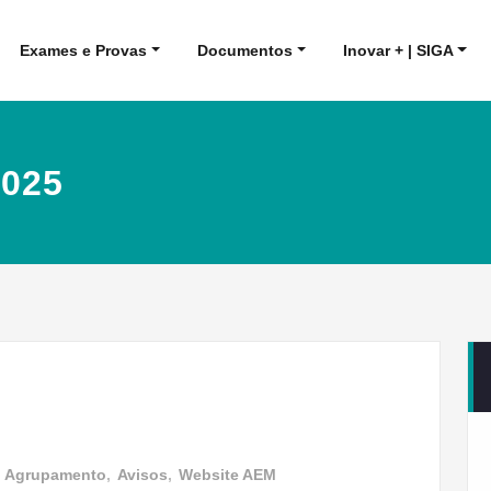
Exames e Provas
Documentos
Inovar + | SIGA
2025
m
Agrupamento
,
Avisos
,
Website AEM