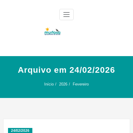
Skip
to
content
Agrupamento de Escolas da Murtosa
AE Murtosa
Arquivo em 24/02/2026
Início
2026
Fevereiro
24/02/2026