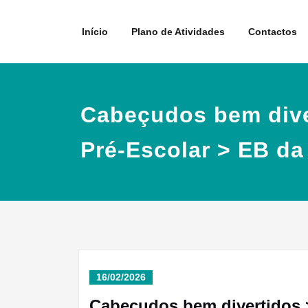
Skip
to
Início
Plano de Atividades
Contactos
content
Cabeçudos bem dive
Pré-Escolar > EB da 
16/02/2026
Cabeçudos bem divertidos >