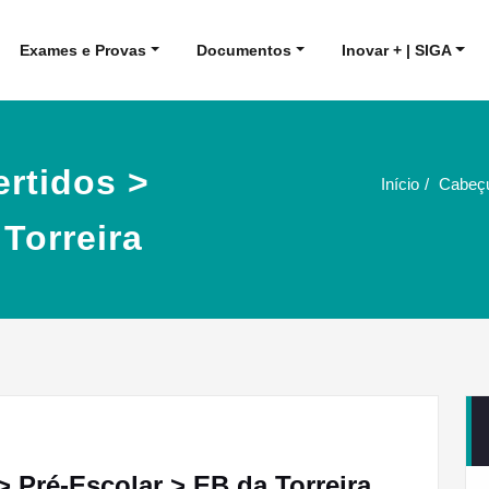
Exames e Provas
Documentos
Inovar + | SIGA
rtidos >
Início
Cabeçu
Torreira
 Pré-Escolar > EB da Torreira