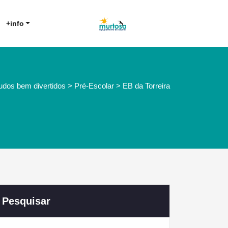
Agrupamento de Escolas da
AE Murtosa
+info
Murtosa
dos bem divertidos > Pré-Escolar > EB da Torreira
Pesquisar