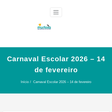
Skip
to
content
Agrupamento de Escolas da Murtosa
AE Murtosa
Carnaval Escolar 2026 – 14
de fevereiro
Início
Carnaval Escolar 2026 – 14 de fevereiro