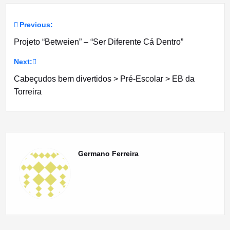
Previous:
Navegação
Projeto “Betweien” – “Ser Diferente Cá Dentro”
de
Next:
artigos
Cabeçudos bem divertidos > Pré-Escolar > EB da
Torreira
Germano Ferreira