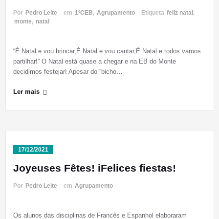
Por
Pedro Leite
em
1ºCEB
,
Agrupamento
Etiqueta
feliz natal
,
monte
,
natal
“É Natal e vou brincar,É Natal e vou cantar,É Natal e todos vamos
partilhar!” O Natal está quase a chegar e na EB do Monte
decidimos festejar! Apesar do “bicho…
Ler mais
17/12/2021
Joyeuses Fêtes! iFelices fiestas!
Por
Pedro Leite
em
Agrupamento
Os alunos das disciplinas de Francês e Espanhol elaboraram