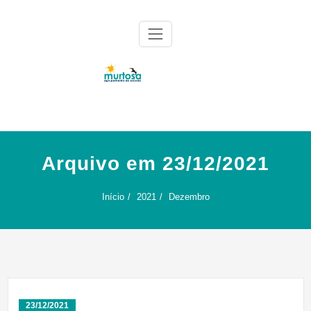
Skip
to
content
Agrupamento de Escolas da Murtosa
AE Murtosa
Arquivo em 23/12/2021
Início
2021
Dezembro
23/12/2021