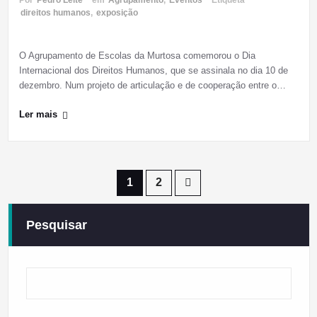
Por
Pedro Leite
em
Agrupamento
,
Eventos
Etiqueta
direitos humanos
,
exposição
O Agrupamento de Escolas da Murtosa comemorou o Dia
Internacional dos Direitos Humanos, que se assinala no dia 10 de
dezembro. Num projeto de articulação e de cooperação entre o…
Ler mais
Paginação
1
2
dos
Pesquisar
conteúdos