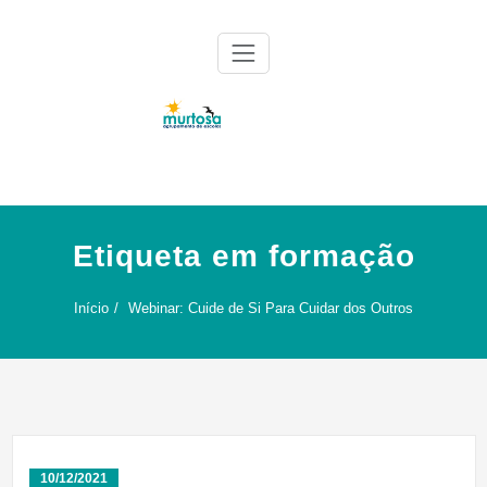
Skip
to
content
Agrupamento de Escolas da Murtosa
AE Murtosa
Etiqueta em formação
Início
Webinar: Cuide de Si Para Cuidar dos Outros
10/12/2021