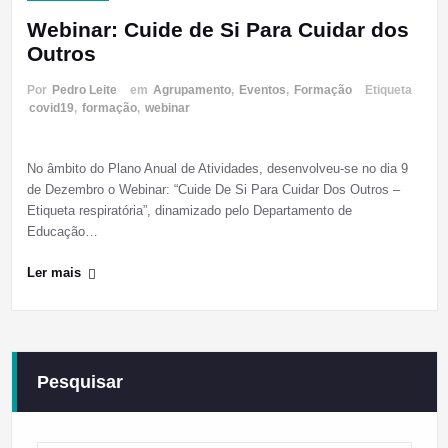
Webinar: Cuide de Si Para Cuidar dos
Outros
Por
Pedro Leite
em
Agrupamento
,
Eventos
,
Formação
Etiqueta
covid19
,
formação
,
webinar
No âmbito do Plano Anual de Atividades, desenvolveu-se no dia 9
de Dezembro o Webinar: “Cuide De Si Para Cuidar Dos Outros –
Etiqueta respiratória”, dinamizado pelo Departamento de
Educação…
Ler mais
Pesquisar