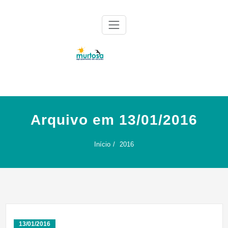
Skip
to
content
Agrupamento de Escolas da Murtosa
AE Murtosa
Arquivo em 13/01/2016
Início
2016
13/01/2016