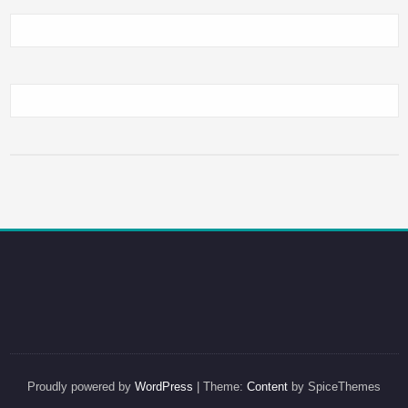
Proudly powered by
WordPress
| Theme:
Content
by SpiceThemes