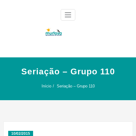
Skip
to
content
Agrupamento de Escolas da Murtosa
AE Murtosa
Seriação – Grupo 110
Início
Seriação – Grupo 110
10/02/2015