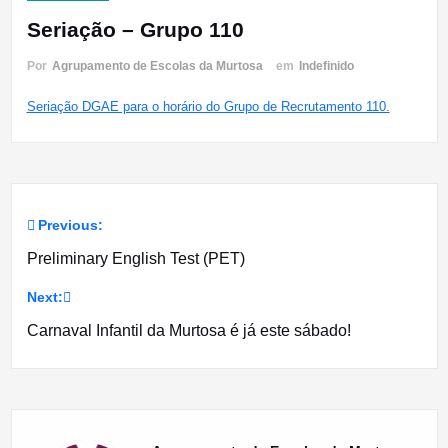
Seriação – Grupo 110
Por
Agrupamento de Escolas da Murtosa
em
Indefinido
Seriação DGAE para o horário do Grupo de Recrutamento 110.
Previous:
Navegação
Preliminary English Test (PET)
de
Next:
artigos
Carnaval Infantil da Murtosa é já este sábado!