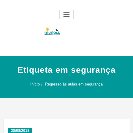
Skip
to
content
Agrupamento de Escolas da Murtosa
AE Murtosa
Etiqueta em segurança
Início
Regresso às aulas em segurança
28/08/2018