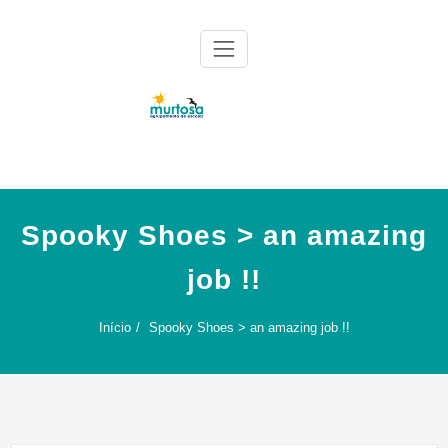
Skip
to
content
Agrupamento de Escolas da Murtosa
AE Murtosa
Spooky Shoes > an amazing
job !!
Início
Spooky Shoes > an amazing job !!