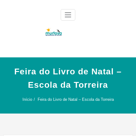
Skip
to
content
Agrupamento de Escolas da Murtosa
AE Murtosa
Feira do Livro de Natal –
Escola da Torreira
Início
Feira do Livro de Natal – Escola da Torreira