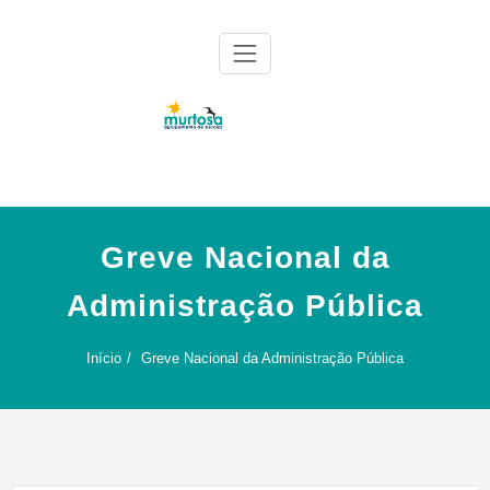
Skip
to
content
Agrupamento de Escolas da Murtosa
AE Murtosa
Greve Nacional da
Administração Pública
Início
Greve Nacional da Administração Pública