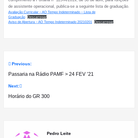
de assistente operacional, publica-se a seguinte lista de graduação.
Avaliação Curricular – AO Tempo Indeterminado – Lista de
Graduação
Descarregar
Aviso de Abertura – AO Tempo Indeterminado 20210201
Descarregar
Previous:
Navegação
Passaria na Rádio PAMF > 24 FEV ’21
de
Next:
artigos
Horário do GR 300
Pedro Leite