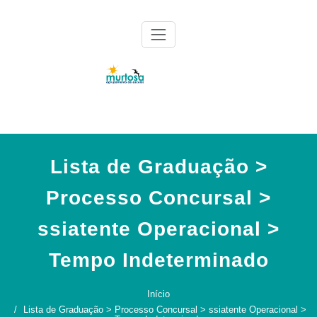
Skip
to
content
Agrupamento de Escolas da Murtosa
AE Murtosa
Lista de Graduação >
Processo Concursal >
ssiatente Operacional >
Tempo Indeterminado
Início
Lista de Graduação > Processo Concursal > ssiatente Operacional >