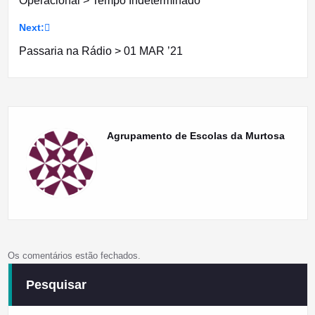
Operacional > Tempo Indeterminado
artigos
Next:
Passaria na Rádio > 01 MAR ’21
Agrupamento de Escolas da Murtosa
Os comentários estão fechados.
Pesquisar