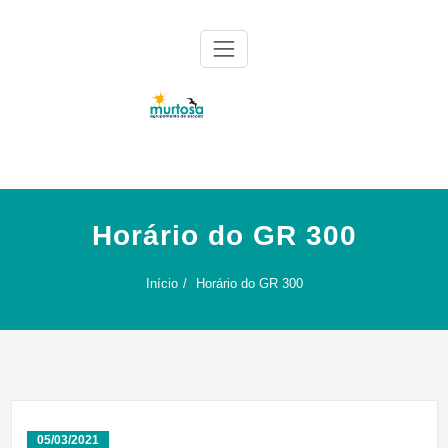
Skip
to
content
Agrupamento de Escolas da Murtosa
AE Murtosa
Horário do GR 300
Início
Horário do GR 300
05/03/2021