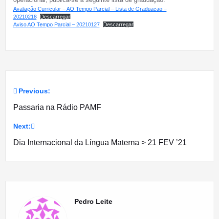
Avaliação Curricular – AO Tempo Parcial – Lista de Graduacao –
20210218
Descarregar
Aviso AO Tempo Parcial – 20210127
Descarregar
Previous:
Navegação
Passaria na Rádio PAMF
de
Next:
artigos
Dia Internacional da Língua Materna > 21 FEV ’21
Pedro Leite