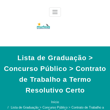
Skip
to
content
Agrupamento de Escolas da Murtosa
AE Murtosa
Lista de Graduação >
Concurso Público > Contrato
de Trabalho a Termo
Resolutivo Certo
Início
Lista de Graduação > Concurso Público > Contrato de Trabalho a