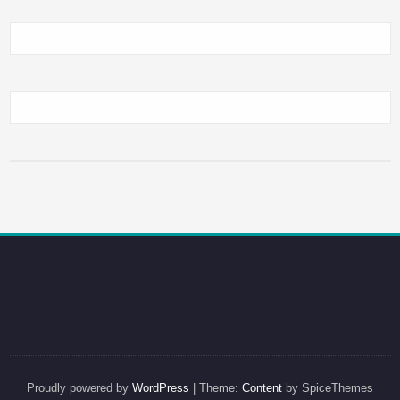
Proudly powered by
WordPress
| Theme:
Content
by SpiceThemes