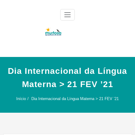
Skip
to
content
Agrupamento de Escolas da Murtosa
AE Murtosa
Dia Internacional da Língua
Materna > 21 FEV ’21
Início
Dia Internacional da Língua Materna > 21 FEV ’21