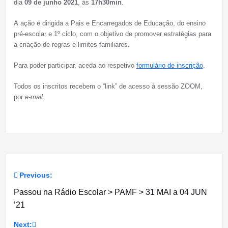
dia
09 de junho 2021
, às
17h30min
.
A ação é dirigida a Pais e Encarregados de Educação, do ensino
pré-escolar e 1º ciclo, com o objetivo de promover estratégias para
a criação de regras e limites familiares.
Para poder participar, aceda ao respetivo
formulário de inscrição
.
Todos os inscritos recebem o “link” de acesso à sessão ZOOM,
por
e-mail
.
Previous:
Navegação
Passou na Rádio Escolar > PAMF > 31 MAI a 04 JUN
de
’21
artigos
Next: