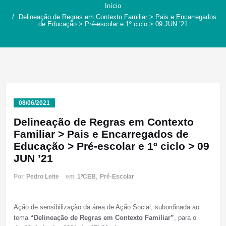
Início
Delineação de Regras em Contexto Familiar > Pais e Encarregados
de Educação > Pré-escolar e 1º ciclo > 09 JUN ’21
08/06/2021
Delineação de Regras em Contexto
Familiar > Pais e Encarregados de
Educação > Pré-escolar e 1º ciclo > 09
JUN ’21
Por
Pedro Leite
em
1ºCEB
,
Pré-Escolar
Ação de sensibilização da área de Ação Social, subordinada ao
tema
“Delineação de Regras em Contexto Familiar”
, para o