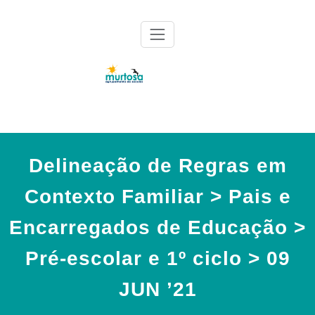
Skip
to
content
Agrupamento de Escolas da Murtosa
AE Murtosa
Delineação de Regras em
Contexto Familiar > Pais e
Encarregados de Educação >
Pré-escolar e 1º ciclo > 09
JUN ’21