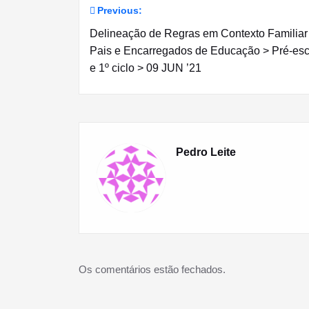
Previous:
Navegação
Delineação de Regras em Contexto Familiar
de
Pais e Encarregados de Educação > Pré-esc
e 1º ciclo > 09 JUN ’21
artigos
Pedro Leite
Os comentários estão fechados.