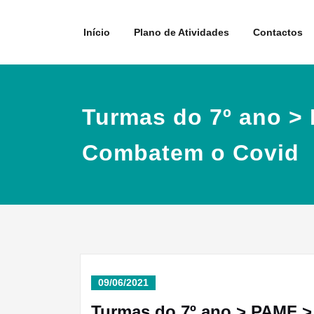
Skip
to
Início
Plano de Atividades
Contactos
content
Turmas do 7º ano >
Combatem o Covid
09/06/2021
Turmas do 7º ano > PAMF 