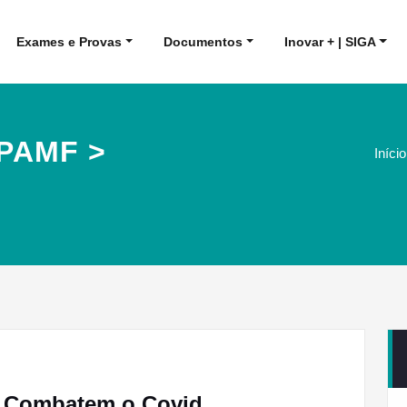
Exames e Provas
Documentos
Inovar + | SIGA
 PAMF >
Início
> Combatem o Covid