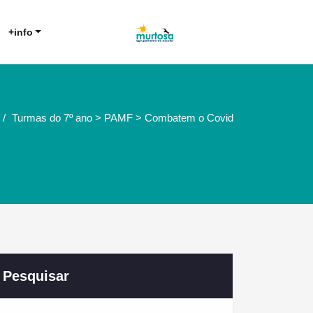
Agrupamento de Escolas da
AE Murtosa
+info
Murtosa
Turmas do 7º ano > PAMF > Combatem o Covid
Pesquisar