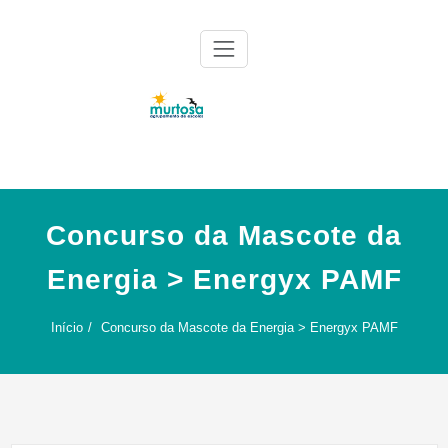
Skip
to
content
Agrupamento de Escolas da Murtosa
AE Murtosa
Concurso da Mascote da
Energia > Energyx PAMF
Início
Concurso da Mascote da Energia > Energyx PAMF