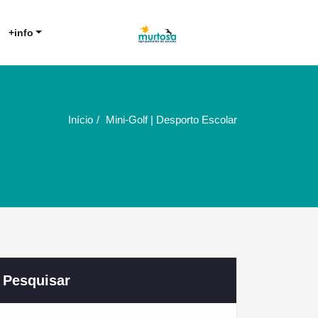
Agrupamento de Escolas da
AE Murtosa
+info
Murtosa
Início
Mini-Golf | Desporto Escolar
Pesquisar