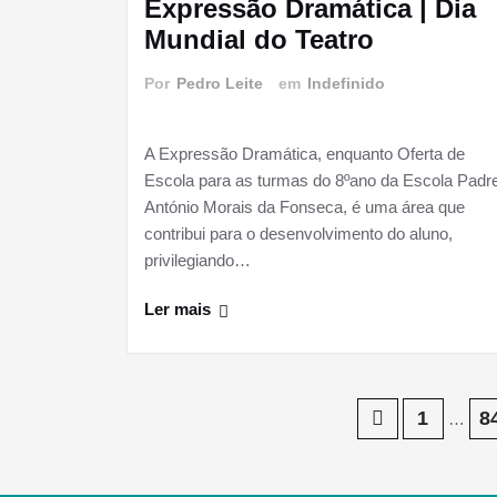
Expressão Dramática | Dia
Mundial do Teatro
Por
Pedro Leite
em
Indefinido
A Expressão Dramática, enquanto Oferta de
Escola para as turmas do 8ºano da Escola Padr
António Morais da Fonseca, é uma área que
contribui para o desenvolvimento do aluno,
privilegiando…
Ler mais
Paginação
1
8
…
dos