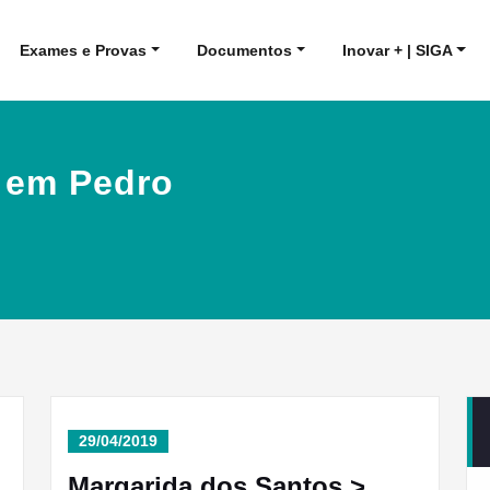
Exames e Provas
Documentos
Inovar + | SIGA
e em Pedro
29/04/2019
Margarida dos Santos >