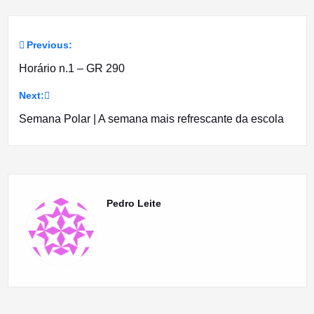
Previous:
Navegação
Horário n.1 – GR 290
de
Next:
artigos
Semana Polar | A semana mais refrescante da escola
Pedro Leite