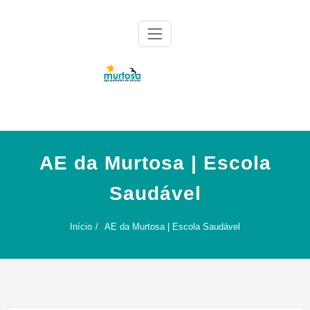
Skip
to
content
Agrupamento de Escolas da Murtosa
AE Murtosa
AE da Murtosa | Escola
Saudável
Início
AE da Murtosa | Escola Saudável