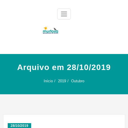
Skip
to
content
Agrupamento de Escolas da Murtosa
AE Murtosa
Arquivo em 28/10/2019
Início
2019
Outubro
28/10/2019