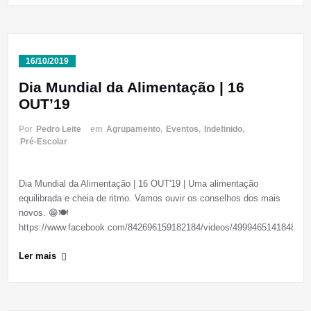
16/10/2019
Dia Mundial da Alimentação | 16
OUT’19
Por
Pedro Leite
em
Agrupamento
,
Eventos
,
Indefinido
,
Pré-Escolar
Dia Mundial da Alimentação | 16 OUT'19 | Uma alimentação
equilibrada e cheia de ritmo. Vamos ouvir os conselhos dos mais
novos. 😁🍽
https://www.facebook.com/842696159182184/videos/499946514184803/
Ler mais