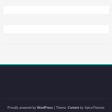
Proudly powered by
WordPress
| Theme:
Content
by SpiceThemes