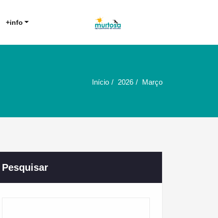
Agrupamento de Escolas da
AE Murtosa
+info
Murtosa
Início
2026
Março
Pesquisar